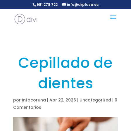
.
981 278 722
info@drplaza.es
Cepillado de
dientes
por
Infocoruna
|
Abr 22, 2026
|
Uncategorized
|
0
Comentarios